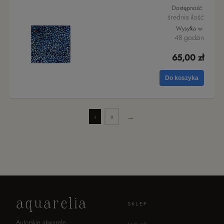
Dostępność:
średnia ilość
Wysyłka w:
48 godzin
65,00 zł
Do koszyka
1
2
aquarelia
SKLEP
Autorskie akwarele