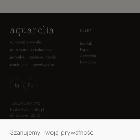
aquarelia
SKLEP
Autorskie akwarele
Jedwab
drukowane na naturalnym
Papier
Akcesoria
jedwabiu i papierze. Każde
Promocje
dzieło jest niepowtarzalne.
Ig
Fb
+48 453 388 799
kontakt@aquarelia.pl
ul. Łąkowa 12B/2
05-807 Żółwin, Polska
Szanujemy Twoją prywatność