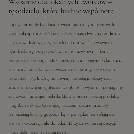
Wsparcie dla lokalnych twórców –
rękodzieło, które buduje wspólnotę
Kupując produkty handmade, wspierasz nie tylko artystów, lecz
także całą społeczność ludzi, którzy z pasją tworzą przedmioty
mające wartość większą niż ich cena. To właśnie w świecie
rękodzieła kryje się prawdziwa sztuka użytkowa – dzieła
tworzone z sercem, ale też z myślą o codziennym użytku. Każda
zakupiona rzecz to realne wsparcie dla twórcy, który często
prowadzi małą, lokalną pracownię, inwestując własny czas i
środki w rozwój umiejętności. Dzięki takim wyborom pomagamy
zachować tradycyjne techniki, które w erze masowej produkcji
mogłyby zaniknąć. Co więcej, ręcznie robione produkty
wzmacniają lokalną gospodarkę – pieniądze nie trafiają do
wielkich korporacji, ale do ludzi, którzy dzięki naszej decyzji
mogą dalej rozwijać swoją pasję.