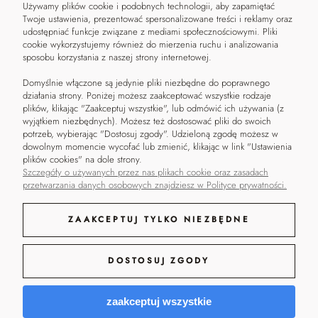
Używamy plików cookie i podobnych technologii, aby zapamiętać
POMOC
KONTAKT
Twoje ustawienia, prezentować spersonalizowane treści i reklamy oraz
udostępniać funkcje związane z mediami społecznościowymi. Pliki
Czas i koszty dostawy
Kontakt
cookie wykorzystujemy również do mierzenia ruchu i analizowania
sposobu korzystania z naszej strony internetowej.
Zwroty i reklamacje
Napisz
Regulamin
Blog
Domyślnie włączone są jedynie pliki niezbędne do poprawnego
Polityka prywatności
Moje konto
działania strony. Poniżej możesz zaakceptować wszystkie rodzaje
Metody płatności
plików, klikając "Zaakceptuj wszystkie", lub odmówić ich używania (z
wyjątkiem niezbędnych). Możesz też dostosować pliki do swoich
potrzeb, wybierając "Dostosuj zgody". Udzieloną zgodę możesz w
dowolnym momencie wycofać lub zmienić, klikając w link "Ustawienia
plików cookies" na dole strony.
Szczegóły o używanych przez nas plikach cookie oraz zasadach
przetwarzania danych osobowych znajdziesz w Polityce prywatności.
ZAAKCEPTUJ TYLKO NIEZBĘDNE
DOSTOSUJ ZGODY
© 2026 Aquarelia. Wszelkie
Zofia Oczko Aquarelia | NIP:
Sklep na platformie
zaakceptuj wszystkie
prawa zastrzeżone.
PL 1132773509
Shoper.pl