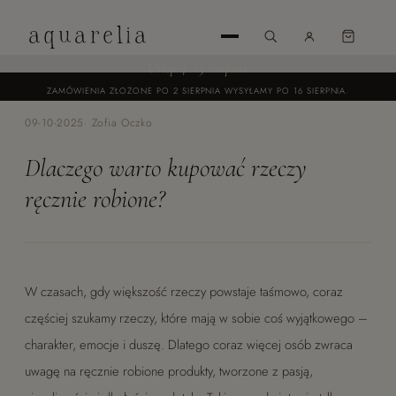
aquarelia
Urlop 4–15 sierpnia
ZAMÓWIENIA ZŁOŻONE PO 2 SIERPNIA WYSYŁAMY PO 16 SIERPNIA.
09-10-2025
· Zofia Oczko
ZAREJESTRUJ
SIĘ
Dlaczego warto kupować rzeczy
ZALOGUJ
ręcznie robione?
SIĘ
W czasach, gdy większość rzeczy powstaje taśmowo, coraz
częściej szukamy rzeczy, które mają w sobie coś wyjątkowego –
charakter, emocje i duszę. Dlatego coraz więcej osób zwraca
uwagę na ręcznie robione produkty, tworzone z pasją,