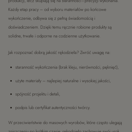
produkcji, lecz skupiają się na staranności i precyzji wykonania.
Każdy etap pracy – od wyboru materiałów po końcowe
wykończenie, odbywa się z pełną świadomością i
doświadczeniem. Dzięki temu ręcznie robione produkty są
solidne, trwałe i odporne na codzienne użytkowanie.
Jak rozpoznać dobrą jakość rękodzieła? Zwróć uwagę na:
staranność wykończenia (brak kleju, nierówności, pęknięć),
użyte materiały – najlepiej naturalne i wysokiej jakości,
spójność projektu i detali,
podpis lub certyfikat autentyczności twórcy.
W przeciwieństwie do masowych wyrobów, które często ulegają
zniszczeniu po krótkim czasie, rękodzieło zachowuje swój urok