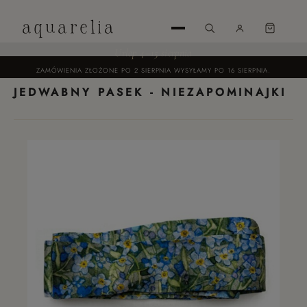
aquarelia
Urlop 4–15 sierpnia
ZAMÓWIENIA ZŁOŻONE PO 2 SIERPNIA WYSYŁAMY PO 16 SIERPNIA.
JEDWABNY PASEK - NIEZAPOMINAJKI
ZAREJESTRUJ
SIĘ
ZALOGUJ
SIĘ