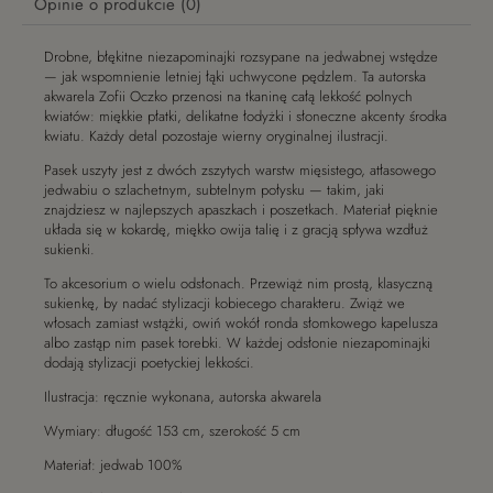
Opinie o produkcie (0)
Drobne, błękitne niezapominajki rozsypane na jedwabnej wstędze
— jak wspomnienie letniej łąki uchwycone pędzlem. Ta autorska
akwarela Zofii Oczko przenosi na tkaninę całą lekkość polnych
kwiatów: miękkie płatki, delikatne łodyżki i słoneczne akcenty środka
kwiatu. Każdy detal pozostaje wierny oryginalnej ilustracji.
Pasek uszyty jest z dwóch zszytych warstw mięsistego, atłasowego
jedwabiu o szlachetnym, subtelnym połysku — takim, jaki
znajdziesz w najlepszych apaszkach i poszetkach. Materiał pięknie
układa się w kokardę, miękko owija talię i z gracją spływa wzdłuż
sukienki.
To akcesorium o wielu odsłonach. Przewiąż nim prostą, klasyczną
sukienkę, by nadać stylizacji kobiecego charakteru. Zwiąż we
włosach zamiast wstążki, owiń wokół ronda słomkowego kapelusza
albo zastąp nim pasek torebki. W każdej odsłonie niezapominajki
dodają stylizacji poetyckiej lekkości.
Ilustracja: ręcznie wykonana, autorska akwarela
Wymiary: długość 153 cm, szerokość 5 cm
Materiał: jedwab 100%