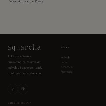
Wyprodukowano w Polsce
aquarelia
SKLEP
Autorskie akwarele
Jedwab
drukowane na naturalnym
Papier
Akcesoria
jedwabiu i papierze. Każde
Promocje
dzieło jest niepowtarzalne.
Ig
Fb
+48 453 388 799