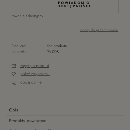
POWIADOM O
DOSTĘPNOŚCI
towar niedostępny
dodaj do przechowalni
Producent:
Kod produktu:
aquarelia
PA-008
zapytaj o produkt
poleć znajomemu
dodaj opinię
Opis
Produkty powiązane