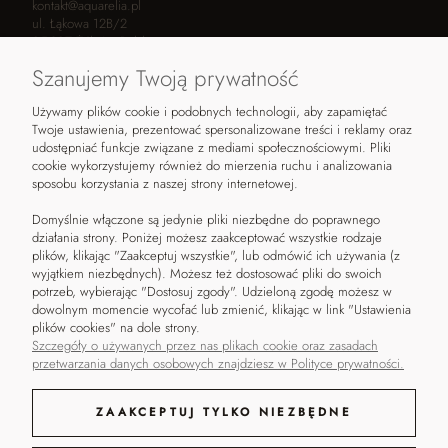
kontakt@aquarelia.pl
ul. Łąkowa 12B/2
05-807 Żółwin, Polska
Szanujemy Twoją prywatność
Używamy plików cookie i podobnych technologii, aby zapamiętać
POMOC
KONTAKT
Twoje ustawienia, prezentować spersonalizowane treści i reklamy oraz
udostępniać funkcje związane z mediami społecznościowymi. Pliki
Czas i koszty dostawy
Kontakt
cookie wykorzystujemy również do mierzenia ruchu i analizowania
sposobu korzystania z naszej strony internetowej.
Zwroty i reklamacje
Napisz
Regulamin
Blog
Domyślnie włączone są jedynie pliki niezbędne do poprawnego
Polityka prywatności
Moje konto
działania strony. Poniżej możesz zaakceptować wszystkie rodzaje
Metody płatności
plików, klikając "Zaakceptuj wszystkie", lub odmówić ich używania (z
wyjątkiem niezbędnych). Możesz też dostosować pliki do swoich
potrzeb, wybierając "Dostosuj zgody". Udzieloną zgodę możesz w
dowolnym momencie wycofać lub zmienić, klikając w link "Ustawienia
plików cookies" na dole strony.
Szczegóły o używanych przez nas plikach cookie oraz zasadach
przetwarzania danych osobowych znajdziesz w Polityce prywatności.
ZAAKCEPTUJ TYLKO NIEZBĘDNE