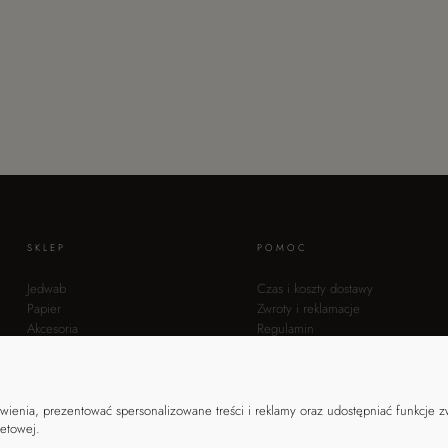
SKLEP
POMOC
Jedwab
Czas i koszty dostawy
Papier
Zwroty i reklamacje
Akcesoria
Regulamin
Promocje
Polityka prywatności
Metody płatności
ienia, prezentować spersonalizowane treści i reklamy oraz udostępniać funkcje 
netowej.