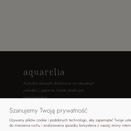
aquarelia
Autorskie akwarele drukowane na naturalnym
jedwabiu i papierze. Każde dzieło jest
niepowtarzalne.
Szanujemy Twoją prywatność
Ig
Fb
Używamy plików cookie i podobnych technologii, aby zapamiętać Twoje ustaw
do mierzenia ruchu i analizowania sposobu korzystania z naszej strony inter