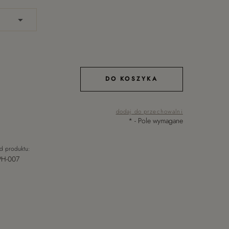
DO KOSZYKA
dodaj do przechowalni
*
- Pole wymagane
d produktu:
PH-007