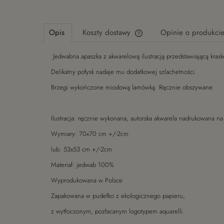
Opis
Koszty dostawy
Opinie o produkcie
Jedwabna apaszka z akwarelową ilustracją przedstawiającą krask
Cena nie zawiera ewentualny
płatności
Delikatny połysk nadaje mu dodatkowej szlachetności.
Brzegi wykończone miodową lamówką. Ręcznie obszywane.
Ilustracja: ręcznie wykonana, autorska akwarela nadrukowana na
Wymiary: 70x70 cm +/-2cm
lub: 53x53 cm +/-2cm
Materiał: jedwab 100%
Wyprodukowana w Polsce
Zapakowana w pudełko z ekologicznego papieru,
z wytłoczonym, pozłacanym logotypem aquarelli.