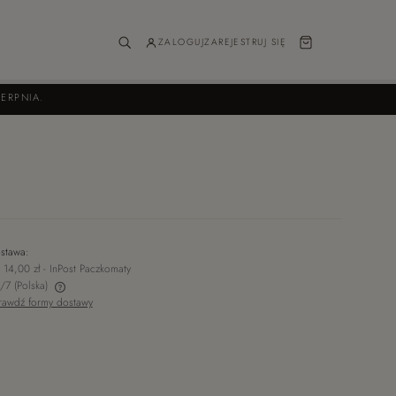
ZALOGUJ
ZAREJESTRUJ SIĘ
ERPNIA.
stawa:
 14,00 zł
- InPost Paczkomaty
/7
(Polska)
rawdź formy dostawy
ch kosztów