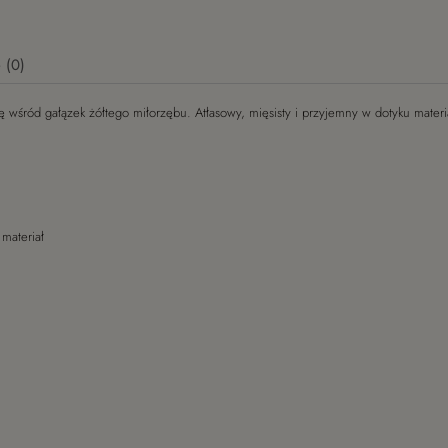
 (0)
ę wśród gałązek żółtego miłorzębu. Atłasowy, mięsisty i przyjemny w dotyku materi
ch kosztów
 materiał