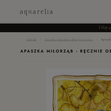
aquarelia
Urlop 4
»
Jedwab
»
Apaszki jedwabne obszyte ręcznie
»
Apaszk
UTWÓRZ
KONTO
APASZKA MIŁORZĄB - RĘCZNIE 
ZALOGUJ
SIĘ