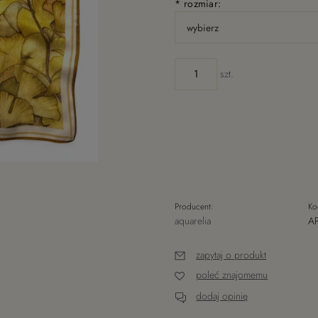
*
rozmiar:
szt.
Producent:
Ko
aquarelia
A
zapytaj o produkt
poleć znajomemu
dodaj opinię