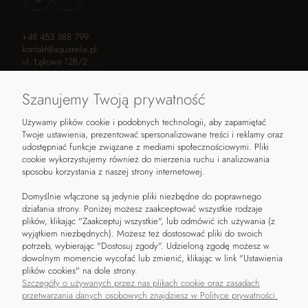
+48 453 388 799
kontakt@aquarelia.pl
ul. Łąkowa 12B/2
05-807 Żółwin, Polska
Szanujemy Twoją prywatność
Używamy plików cookie i podobnych technologii, aby zapamiętać
POMOC
KONTAKT
Twoje ustawienia, prezentować spersonalizowane treści i reklamy oraz
udostępniać funkcje związane z mediami społecznościowymi. Pliki
Czas i koszty dostawy
Kontakt
cookie wykorzystujemy również do mierzenia ruchu i analizowania
sposobu korzystania z naszej strony internetowej.
Zwroty i reklamacje
Napisz
Regulamin
Blog
Domyślnie włączone są jedynie pliki niezbędne do poprawnego
Polityka prywatności
Moje konto
działania strony. Poniżej możesz zaakceptować wszystkie rodzaje
Metody płatności
plików, klikając "Zaakceptuj wszystkie", lub odmówić ich używania (z
wyjątkiem niezbędnych). Możesz też dostosować pliki do swoich
potrzeb, wybierając "Dostosuj zgody". Udzieloną zgodę możesz w
dowolnym momencie wycofać lub zmienić, klikając w link "Ustawienia
plików cookies" na dole strony.
Szczegóły o używanych przez nas plikach cookie oraz zasadach
przetwarzania danych osobowych znajdziesz w Polityce prywatności.