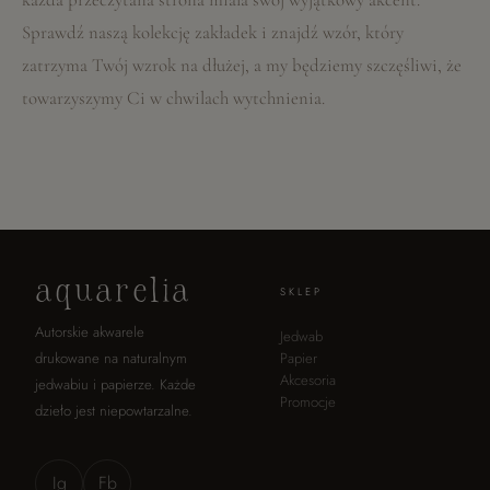
Sprawdź naszą kolekcję zakładek i znajdź wzór, który
zatrzyma Twój wzrok na dłużej, a my będziemy szczęśliwi, że
towarzyszymy Ci w chwilach wytchnienia.
aquarelia
SKLEP
Autorskie akwarele
Jedwab
drukowane na naturalnym
Papier
Akcesoria
jedwabiu i papierze. Każde
Promocje
dzieło jest niepowtarzalne.
Ig
Fb