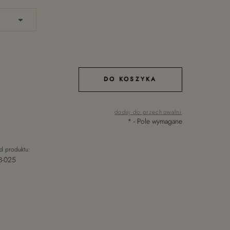
DO KOSZYKA
dodaj do przechowalni
*
- Pole wymagane
d produktu:
B-025