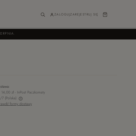
ZALOGUJ
ZAREJESTRUJ SIĘ
ERPNIA.
stawa:
 14,00 zł
- InPost Paczkomaty
/7
(Polska)
rawdź formy dostawy
ch kosztów