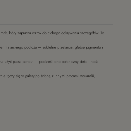
limak, który zaprasza wzrok do cichego odkrywania szczegółów. To
ter malarskiego podłoża — subtelne przetarcia, głębię pigmentu i
na użyć passe-partout — podkreśli ono botaniczny detal i nada
i.
ie łączy się w galeryjną ścianę z innymi pracami Aquarelii,