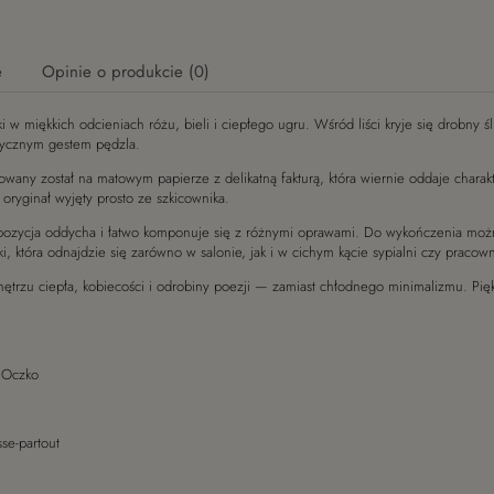
e
Opinie o produkcie (0)
w miękkich odcieniach różu, bieli i ciepłego ugru. Wśród liści kryje się drobny ś
ch kosztów
lirycznym gestem pędzla.
kowany został na matowym papierze z delikatną fakturą, która wiernie oddaje charak
oryginał wyjęty prosto ze szkicownika.
 kompozycja oddycha i łatwo komponuje się z różnymi oprawami. Do wykończenia moż
i, która odnajdzie się zarówno w salonie, jak i w cichym kącie sypialni czy pracown
trzu ciepła, kobiecości i odrobiny poezji — zamiast chłodnego minimalizmu. Piękn
i Oczko
se-partout