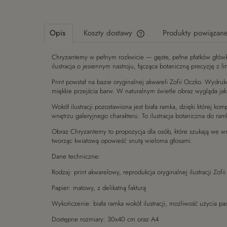
Opis
Koszty dostawy
Produkty powiązan
Chryzantemy w pełnym rozkwicie — gęste, pełne płatków główki 
Cena nie zawiera ewentualny
ilustracja o jesiennym nastroju, łącząca botaniczną precyzję z 
płatności
Print powstał na bazie oryginalnej akwareli Zofii Oczko. Wydru
miękkie przejścia barw. W naturalnym świetle obraz wygląda jak 
Wokół ilustracji pozostawiona jest biała ramka, dzięki której
wnętrzu galeryjnego charakteru. To ilustracja botaniczna do ramk
Obraz Chryzantemy to propozycja dla osób, które szukają we wnę
tworząc kwiatową opowieść snutą wieloma głosami.
Dane techniczne:
Rodzaj: print akwarelowy, reprodukcja oryginalnej ilustracji Zofi
Papier: matowy, z delikatną fakturą
Wykończenie: biała ramka wokół ilustracji, możliwość użycia pas
Dostępne rozmiary: 30x40 cm oraz A4