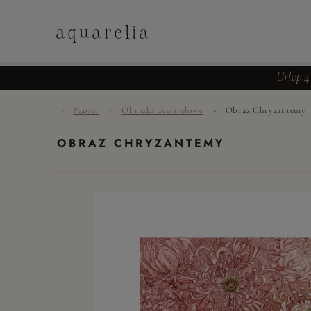
aquarelia
Urlop 4
»
Papier
»
Obrazki akwarelowe
»
Obraz Chryzantemy
UTWÓRZ
KONTO
OBRAZ CHRYZANTEMY
ZALOGUJ
SIĘ