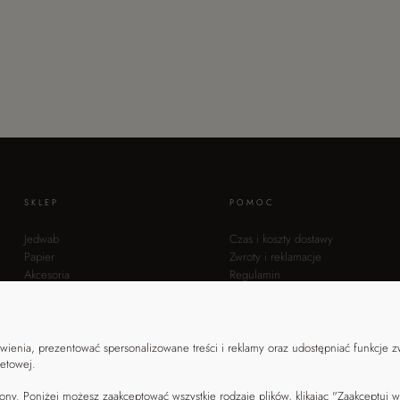
SKLEP
POMOC
Jedwab
Czas i koszty dostawy
Papier
Zwroty i reklamacje
Akcesoria
Regulamin
Promocje
Polityka prywatności
Metody płatności
ienia, prezentować spersonalizowane treści i reklamy oraz udostępniać funkcje 
netowej.
ony. Poniżej możesz zaakceptować wszystkie rodzaje plików, klikając "Zaakceptuj 