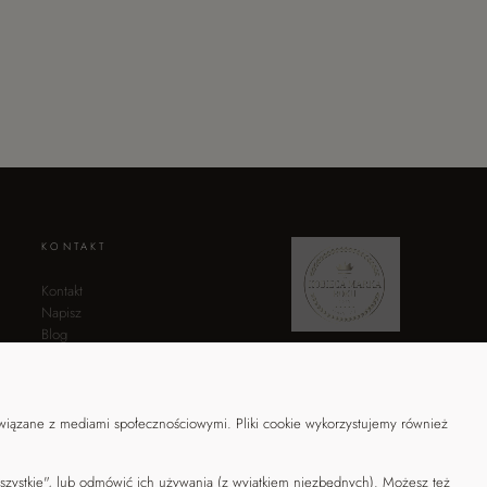
KONTAKT
Kontakt
Napisz
Blog
Moje konto
związane z mediami społecznościowymi. Pliki cookie wykorzystujemy również
wszystkie", lub odmówić ich używania (z wyjątkiem niezbędnych). Możesz też