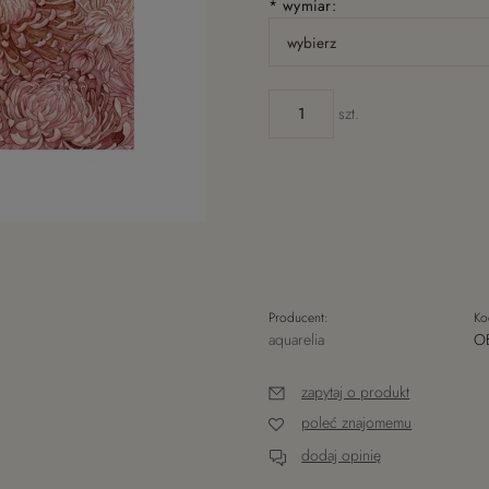
*
wymiar:
szt.
Producent:
Ko
aquarelia
O
zapytaj o produkt
poleć znajomemu
dodaj opinię