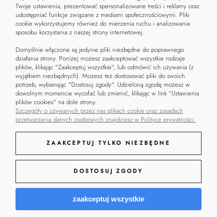
POMOC
KONTAKT
Twoje ustawienia, prezentować spersonalizowane treści i reklamy oraz
udostępniać funkcje związane z mediami społecznościowymi. Pliki
Czas i koszty dostawy
Kontakt
cookie wykorzystujemy również do mierzenia ruchu i analizowania
sposobu korzystania z naszej strony internetowej.
Zwroty i reklamacje
Napisz
Regulamin
Blog
Domyślnie włączone są jedynie pliki niezbędne do poprawnego
Polityka prywatności
Moje konto
działania strony. Poniżej możesz zaakceptować wszystkie rodzaje
Metody płatności
plików, klikając "Zaakceptuj wszystkie", lub odmówić ich używania (z
wyjątkiem niezbędnych). Możesz też dostosować pliki do swoich
potrzeb, wybierając "Dostosuj zgody". Udzieloną zgodę możesz w
dowolnym momencie wycofać lub zmienić, klikając w link "Ustawienia
plików cookies" na dole strony.
Szczegóły o używanych przez nas plikach cookie oraz zasadach
przetwarzania danych osobowych znajdziesz w Polityce prywatności.
ZAAKCEPTUJ TYLKO NIEZBĘDNE
DOSTOSUJ ZGODY
© 2026 Aquarelia. Wszelkie
Zofia Oczko Aquarelia | NIP:
Sklep na platformie
zaakceptuj wszystkie
prawa zastrzeżone.
PL 1132773509
Shoper.pl