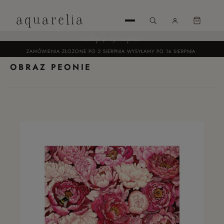
aquarelia
Urlop 4–15 sierpnia
ZAMÓWIENIA ZŁOŻONE PO 2 SIERPNIA WYSYŁAMY PO 16 SIERPNIA.
OBRAZ PEONIE
UTWÓRZ
KONTO
ZALOGUJ
SIĘ