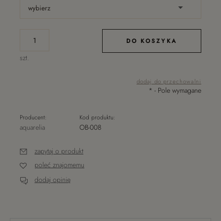
DO KOSZYKA
szt.
dodaj do przechowalni
*
- Pole wymagane
Producent:
Kod produktu:
aquarelia
OB-008
zapytaj o produkt
poleć znajomemu
dodaj opinię