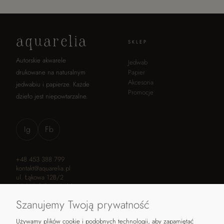
aquarelia
SKLEP
Autorskie akwarele
Jedwab
drukowane na naturalnym
Papier
Akcesoria
jedwabiu i papierze. Każde
Promocje
dzieło jest niepowtarzalne.
Ig
Fb
+48 453 388 799
kontakt@aquarelia.pl
ul. Łąkowa 12B/2
05-807 Żółwin, Polska
Szanujemy Twoją prywatność
Używamy plików cookie i podobnych technologii, aby zapamiętać