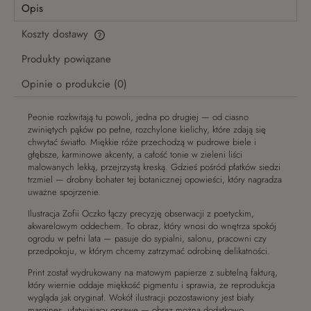
Opis
Koszty dostawy
Cena nie zawiera ewentualnych kosztów płatności
Produkty powiązane
Opinie o produkcie (0)
Peonie rozkwitają tu powoli, jedna po drugiej — od ciasno
zwiniętych pąków po pełne, rozchylone kielichy, które zdają się
chwytać światło. Miękkie róże przechodzą w pudrowe biele i
głębsze, karminowe akcenty, a całość tonie w zieleni liści
malowanych lekką, przejrzystą kreską. Gdzieś pośród płatków siedzi
trzmiel — drobny bohater tej botanicznej opowieści, który nagradza
uważne spojrzenie.
Ilustracja Zofii Oczko łączy precyzję obserwacji z poetyckim,
akwarelowym oddechem. To obraz, który wnosi do wnętrza spokój
ogrodu w pełni lata — pasuje do sypialni, salonu, pracowni czy
przedpokoju, w którym chcemy zatrzymać odrobinę delikatności.
Print został wydrukowany na matowym papierze z subtelną fakturą,
który wiernie oddaje miękkość pigmentu i sprawia, że reprodukcja
wygląda jak oryginał. Wokół ilustracji pozostawiony jest biały
margines, ułatwiający oprawę — obraz można dodatkowo