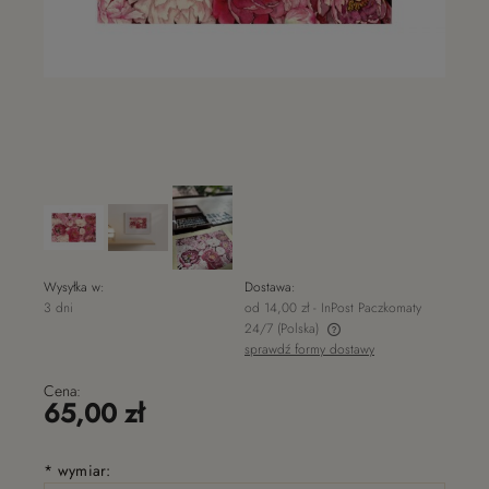
Wysyłka w:
Dostawa:
3 dni
od 14,00 zł
- InPost Paczkomaty
24/7
(Polska)
sprawdź formy dostawy
Cena nie zawiera ewentualnych kosztów płatności
Cena:
65,00 zł
*
wymiar: