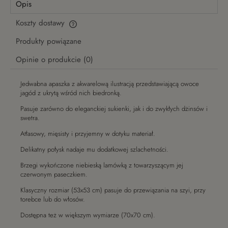
Opis
Koszty dostawy
Cena nie zawiera ewentualnych kosztów płatności
Produkty powiązane
Opinie o produkcie (0)
Jedwabna apaszka z akwarelową ilustracją przedstawiającą owoce
jagód z ukrytą wśród nich biedronką.
Pasuje zarówno do eleganckiej sukienki, jak i do zwykłych dżinsów i
swetra.
Atłasowy, mięsisty i przyjemny w dotyku materiał.
Delikatny połysk nadaje mu dodatkowej szlachetności.
Brzegi wykończone niebieską lamówką z towarzyszącym jej
czerwonym paseczkiem.
Klasyczny rozmiar (53x53 cm) pasuje do przewiązania na szyi, przy
torebce lub do włosów.
Dostępna też w większym wymiarze (70x70 cm).