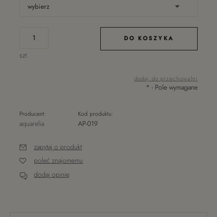
DO KOSZYKA
szt.
dodaj do przechowalni
*
- Pole wymagane
Producent:
Kod produktu:
aquarelia
AP-019
zapytaj o produkt
poleć znajomemu
dodaj opinię