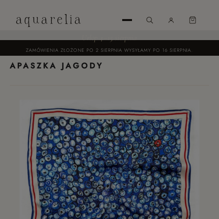
aquarelia
Urlop 4–15 sierpnia
ZAMÓWIENIA ZŁOŻONE PO 2 SIERPNIA WYSYŁAMY PO 16 SIERPNIA.
APASZKA JAGODY
UTWÓRZ
KONTO
ZALOGUJ
SIĘ