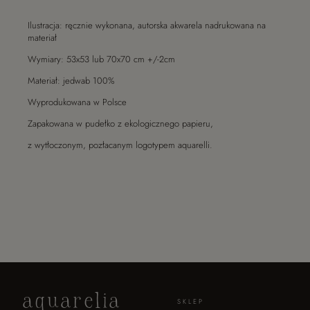
Ilustracja: ręcznie wykonana, autorska akwarela nadrukowana na
materiał
Wymiary: 53x53 lub 70x70 cm +/-2cm
Materiał: jedwab 100%
Wyprodukowana w Polsce
Zapakowana w pudełko z ekologicznego papieru,
z wytłoczonym, pozłacanym logotypem aquarelli.
aquarelia
SKLEP